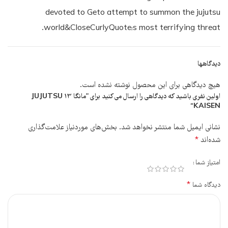
devoted to Geto attempt to summon the jujutsu
world&CloseCurlyQuote;s most terrifying threat.
دیدگاهها
هیچ دیدگاهی برای این محصول نوشته نشده است.
اولین نفری باشید که دیدگاهی را ارسال می کنید برای “مانگا 13 JUJUTSU
KAISEN”
نشانی ایمیل شما منتشر نخواهد شد.
بخش‌های موردنیاز علامت‌گذاری
شده‌اند
*
امتیاز شما
1 of 5 stars
2 of 5 stars
3 of 5 stars
4 of 5 stars
5 of 5 stars
*
دیدگاه شما