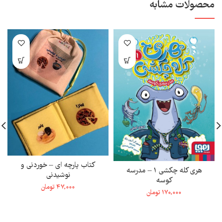
محصولات مشابه
کتاب پارچه ای – خوردنی و
هری کله چکشی 1 – مدرسه
نوشیدنی
کوسه
47,000
تومان
170,000
تومان