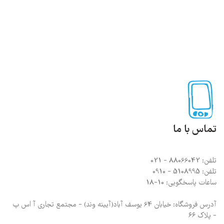
تماس با ما
تلفن: 88066042 - 021
تلفن: 5108995 - 0910
ساعات پاسخگویی: 10-18
آدرس فروشگاه: خیابان 64 یوسف آباد(آیینه وند) - مجتمع تجاری آ اس پ
- پلاک ۶۶