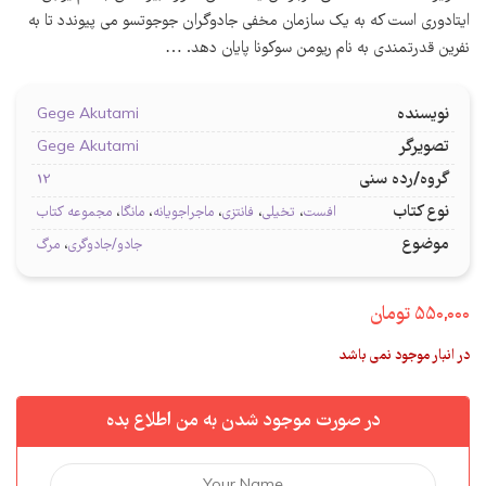
ایتادوری است که به یک سازمان مخفی جادوگران جوجوتسو می پیوندد تا به
نفرین قدرتمندی به نام ریومن سوکونا پایان دهد. …
نویسنده
Gege Akutami
تصویرگر
Gege Akutami
گروه/رده سنی
12
نوع کتاب
افست
،
تخیلی
،
فانتزی
،
ماجراجویانه
،
مانگا
،
مجموعه کتاب
موضوع
جادو/جادوگری
،
مرگ
550,000
تومان
در انبار موجود نمی باشد
در صورت موجود شدن به من اطلاع بده